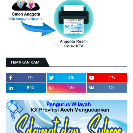
TEMUKAN KAMI
1.5k
3.1k
2.7k
500
1.8k
1.2k